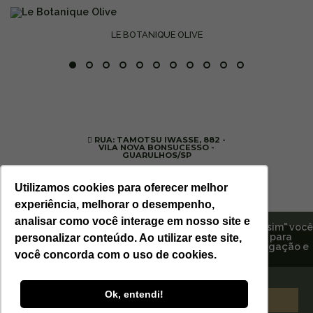
LE BOTANIQUE OLIVE
RUA: TAMOTSU IWASSE, 882 -
VILA NOVA BONSUCESSO -
GUARULHOS/SP
(11) 99699-3374
-
SITE@ESTORILCOSMETICOS.COM.BR
Utilizamos cookies para oferecer melhor
experiência, melhorar o desempenho,
analisar como você interage em nosso site e
Ao continuar navegando em nosso site ou clicando em "sim" você
concorda em armazenar cookies no seu dispositivo para
personalizar conteúdo. Ao utilizar este site,
2026 ESTORIL COSMÉTICOS - TODOS
promover marketing personalizado, melhorar sua navegação e
OS DIREITOS RESERVADOS - DESIGNED
BY W5
você concorda com o uso de cookies.
experiência em nosso site.
Confira nossa Política de Privacidade
.
Ok, entendi!
Aceitar
Fechar