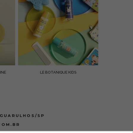
INE
LE BOTANIQUE KIDS
 GUARULHOS/SP
COM.BR