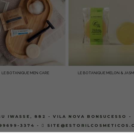
LE BOTANIQUE MEN CARE
LE BOTANIQUE MELON & JASM
U IWASSE, 882 - VILA NOVA BONSUCESSO -
 99699-3374
-
SITE@ESTORILCOSMETICOS.