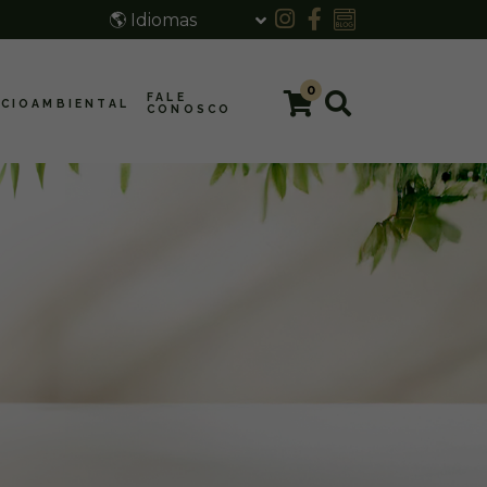
🌎 Idiomas
0
FALE
CIOAMBIENTAL
CONOSCO