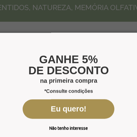
ENTIDOS, NATUREZA, MEMÓRIA OLFATI
FAÇA
SEU
ORÇAMENTO
GANHE 5%
DE DESCONTO
Orange Flower
na primeira compra
*Consulte condições
Eu quero!
Não tenho interesse