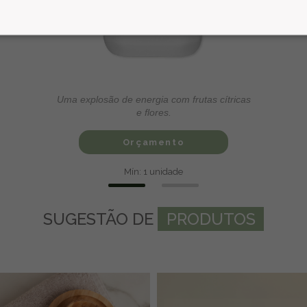
Uma explosão de energia com frutas cítricas
e flores.
Orçamento
Mín: 1 unidade
SUGESTÃO
DE
PRODUTOS