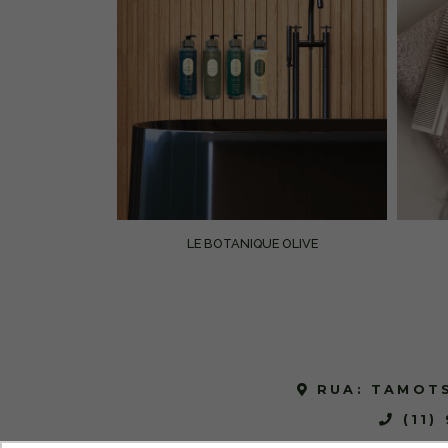
LE BOTANIQUE OLIVE
OS
RUA: TAMOTS
(11)