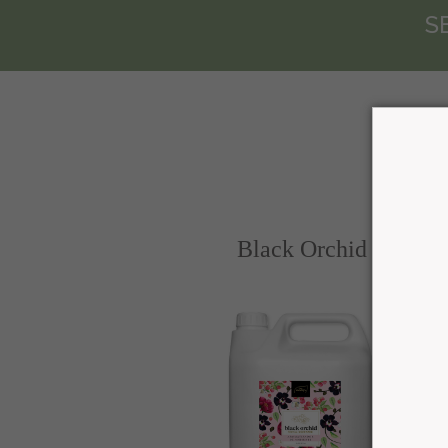
S
Black Orchid