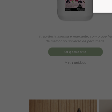
fragrância
Fragrância intensa e marcante, com o que há
moções.
de melhor no universo da perfumaria.
Orçamento
Mín: 1 unidade