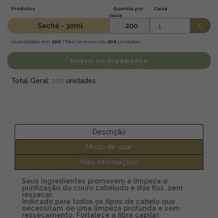
Produtos
Quantia por
Caixa
caixa
Sachê - 30ml
200
Quantidade mín:
200
| Total no momento:
200
unidades.
Inserir no Orçamento
Total Geral:
200
unidades
Descrição
Modo de usar
Mais informações
Seus ingredientes promovem a limpeza e
purificação do couro cabeludo e dos fios, sem
ressecar.
Indicado para todos os tipos de cabelo que
necessitam de uma limpeza profunda e sem
ressecamento. Fortalece a fibra capilar,