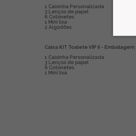
1 Caixinha Personalizada
3 Lenços de papel
6 Cotonetes
1 Mini lixa
2 Algodões
Caixa KIT Toalete VIP II -
Embalagem 
1 Caixinha Personalizada
3 Lenços de papel
6 Cotonetes
1 Mini lixa