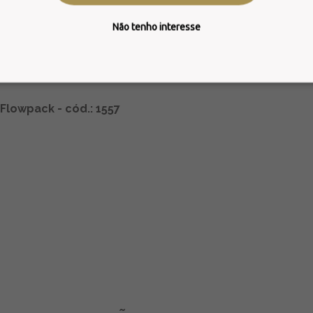
Não tenho interesse
Flowpack
- cód.: 1557