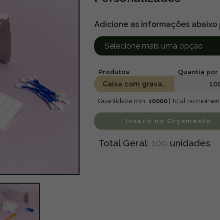
Adicione as informações abaixo
Produtos
Quantia por 
Caixa com gravação personalizada VIP - 3 lenços, 6 cotonetes, 1 mini lixa e 2 algodões
10
Quantidade mín:
10000
| Total no momen
Inserir no Orçamento
Total Geral:
100
unidades