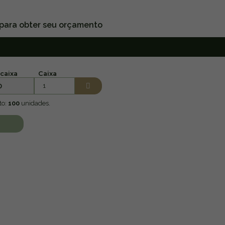
 para obter seu orçamento
caixa
Caixa
0
to:
100
unidades.