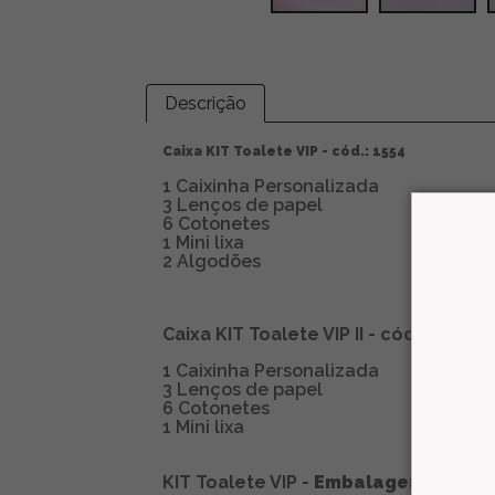
Descrição
Caixa KIT Toalete VIP - cód.: 1554
1 Caixinha Personalizada
3 Lenços de papel
6 Cotonetes
1 Mini lixa
2 Algodões
Caixa KIT Toalete VIP II - cód.: 1555
1 Caixinha Personalizada
3 Lenços de papel
6 Cotonetes
1 Mini lixa
KIT Toalete VIP -
Embalagem Flowp