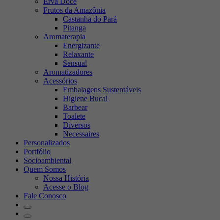
Erva Doce
Frutos da Amazônia
Castanha do Pará
Pitanga
Aromaterapia
Energizante
Relaxante
Sensual
Aromatizadores
Acessórios
Embalagens Sustentáveis
Higiene Bucal
Barbear
Toalete
Diversos
Necessaires
Personalizados
Portfólio
Socioambiental
Quem Somos
Nossa História
Acesse o Blog
Fale Conosco