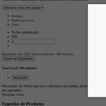
Produtos
Quantia por caixa
Caixa
Nylon plastificado
500
Quantidade mín:
500
| Total no momento:
500
unidades.
Inserir no Orçamento
Total Geral:
500
unidades
Descrição
Necessaire de Nylon que faz a diferença na estadia,
destacam-se por s
dos amenities.
Diversas cores.
Sugestão de Produtos