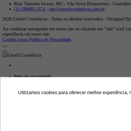
Rua: Tamotsu Iwasse, 882 - Vila Nova Bonsucesso - Guarulho
(11) 99699-3374
-
site@estorilcosmeticos.com.br
2026 Estoril Cosméticos - Todos os direitos reservados - Designed 
Ao continuar navegando em nosso site ou clicando em "sim" você con
experiência em nosso site.
Confira nossa Política de Privacidade
.
itens no orçamento
Continuar orçando
Utilizamos cookies para oferecer melhor experiência, 
Concluir o orçamento