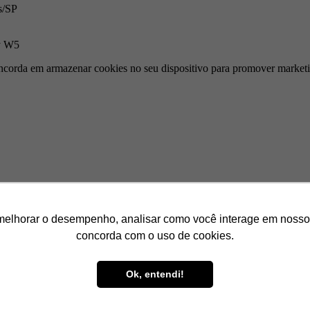
s/SP
By W5
corda em armazenar cookies no seu dispositivo para promover marketi
melhorar o desempenho, analisar como você interage em nosso sit
concorda com o uso de cookies.
Ok, entendi!