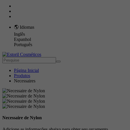
🌎 Idiomas
Inglês
Espanhol
Português
Página Inicial
Produtos
Necessaires
Necessaire de Nylon
Adicione as informações abaixo para obter seu orçamento