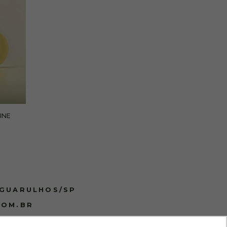
INE
 GUARULHOS/SP
COM.BR