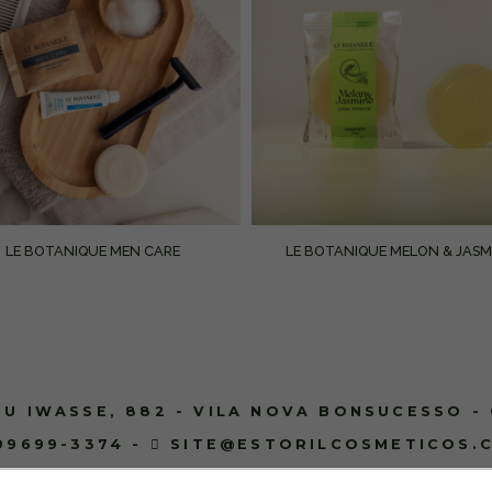
LE BOTANIQUE MEN CARE
LE BOTANIQUE MELON & JASM
U IWASSE, 882 - VILA NOVA BONSUCESSO -
 99699-3374
-
SITE@ESTORILCOSMETICOS.