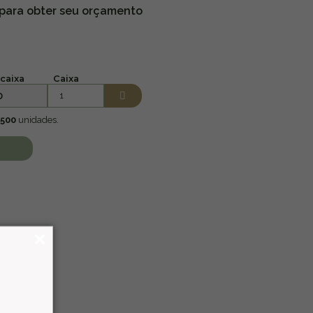
 para obter seu orçamento
caixa
Caixa
0
500
unidades.