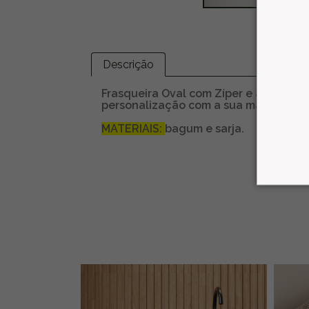
Descrição
Frasqueira Oval com Zíper e alça que 
personalização com a sua marca, ess
MATERIAIS:
bagum e sarja.