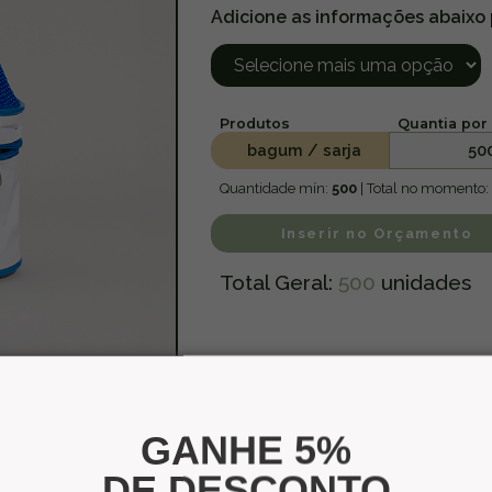
Adicione as informações abaixo
Produtos
Quantia por 
bagum / sarja
50
Quantidade mín:
500
| Total no momento:
Inserir no Orçamento
Total Geral:
500
unidades
GANHE 5%
DE DESCONTO