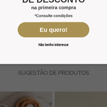
na primeira compra
*Consulte condições
Eu quero!
eleva o nível da estadia, destacam-se por sua notável ve
es envelopes garantem o armazenamento organizado dos
Não tenho interesse
SUGESTÃO DE PRODUTOS