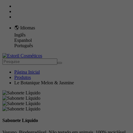
🌎 Idiomas
Inglês
Espanhol
Português
Página Inicial
Produtos
Le Botanique Melon & Jasmine
Sabonete Líquido
Vegano, Biodegradável, Não testado em animais, 100% reciclável