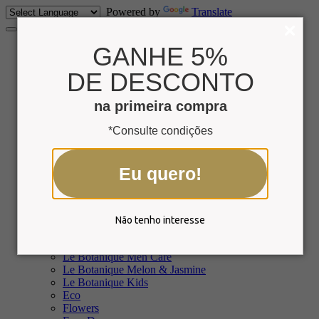
Powered by
Translate
GANHE 5%
(11) 2997-1093
DE DESCONTO
🌎 Idiomas
Inglês
na primeira compra
Espanhol
Português
*Consulte condições
Eu quero!
Não tenho interesse
Produtos
Le Botanique Olive
Le Botanique Men Care
Le Botanique Melon & Jasmine
Le Botanique Kids
Eco
Flowers