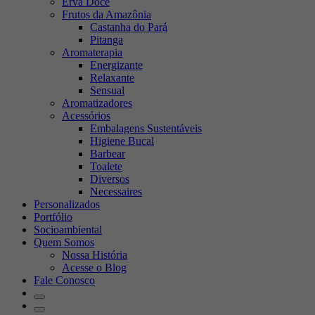
Erva Doce
Frutos da Amazônia
Castanha do Pará
Pitanga
Aromaterapia
Energizante
Relaxante
Sensual
Aromatizadores
Acessórios
Embalagens Sustentáveis
Higiene Bucal
Barbear
Toalete
Diversos
Necessaires
Personalizados
Portfólio
Socioambiental
Quem Somos
Nossa História
Acesse o Blog
Fale Conosco