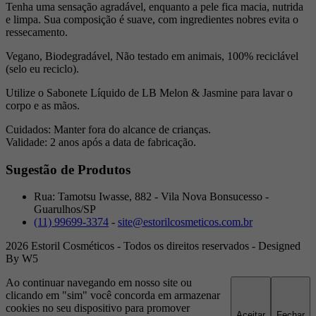
Tenha uma sensação agradável, enquanto a pele fica macia, nutrida
e limpa. Sua composição é suave, com ingredientes nobres evita o
ressecamento.
Vegano, Biodegradável, Não testado em animais, 100% reciclável
(selo eu reciclo).
Utilize o Sabonete Líquido de LB Melon & Jasmine para lavar o
corpo e as mãos.
Cuidados:
Manter fora do alcance de crianças.
Validade:
2 anos após a data de fabricação.
Sugestão de Produtos
Rua: Tamotsu Iwasse, 882 - Vila Nova Bonsucesso -
Guarulhos/SP
(11) 99699-3374
-
site@estorilcosmeticos.com.br
2026 Estoril Cosméticos - Todos os direitos reservados - Designed
By W5
Ao continuar navegando em nosso site ou
clicando em "sim" você concorda em armazenar
cookies no seu dispositivo para promover
Aceitar
Fechar