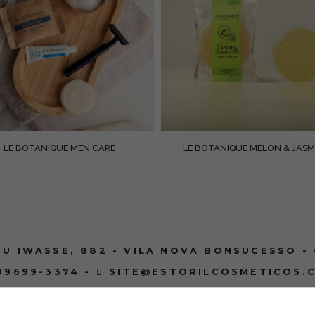
LE BOTANIQUE MEN CARE
LE BOTANIQUE MELON & JASM
U IWASSE, 882 - VILA NOVA BONSUCESSO -
 99699-3374
-
SITE@ESTORILCOSMETICOS.