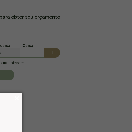
 para obter seu orçamento
caixa
Caixa
0
:
200
unidades.