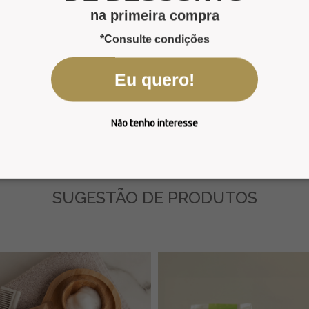
na primeira compra
*Consulte condições
nformações
Eu quero!
 deixam a sua pele hidratada por muito mais tempo.
 animais, 100% reciclável (selo eu reciclo).
Não tenho interesse
SUGESTÃO DE PRODUTOS