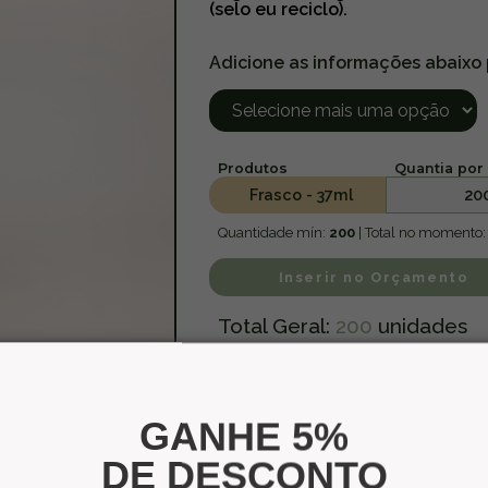
(selo eu reciclo).
Adicione as informações abaixo
Produtos
Quantia por 
Frasco - 37ml
20
Quantidade mín:
200
| Total no momento
Inserir no Orçamento
Total Geral:
200
unidades
GANHE 5%
DE DESCONTO