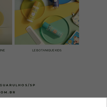
INE
LE BOTANIQUE KIDS
 GUARULHOS/SP
COM.BR