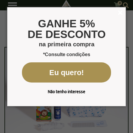
0
Le Botanique Kids
Página Inicial
Produtos
GANHE 5%
DE DESCONTO
na primeira compra
*Consulte condições
Eu quero!
Não tenho interesse