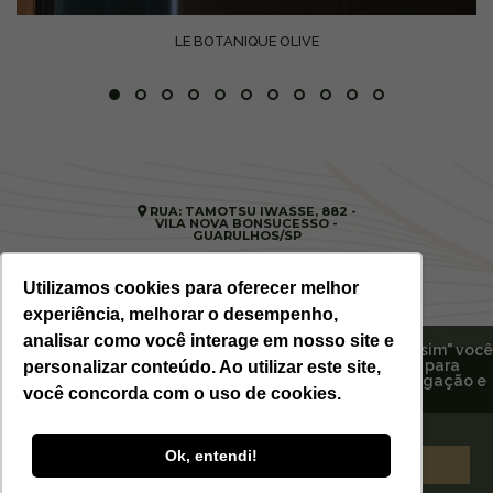
LE BOTANIQUE OLIVE
RUA: TAMOTSU IWASSE, 882 -
VILA NOVA BONSUCESSO -
GUARULHOS/SP
(11) 99699-3374
-
SITE@ESTORILCOSMETICOS.COM.BR
Utilizamos cookies para oferecer melhor
experiência, melhorar o desempenho,
analisar como você interage em nosso site e
Ao continuar navegando em nosso site ou clicando em "sim" você
concorda em armazenar cookies no seu dispositivo para
personalizar conteúdo. Ao utilizar este site,
2026 ESTORIL COSMÉTICOS - TODOS
promover marketing personalizado, melhorar sua navegação e
OS DIREITOS RESERVADOS - DESIGNED
BY W5
você concorda com o uso de cookies.
experiência em nosso site.
Confira nossa Política de Privacidade
.
Ok, entendi!
Aceitar
Fechar