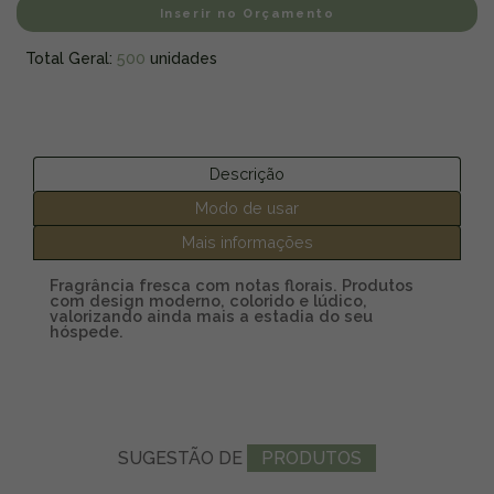
Inserir no Orçamento
Total Geral:
500
unidades
Descrição
Modo de usar
Mais informações
Fragrância fresca com notas florais. Produtos
com design moderno, colorido e lúdico,
valorizando ainda mais a estadia do seu
hóspede.
SUGESTÃO
DE
PRODUTOS