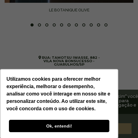
LE BOTANIQUE OLIVE
RUA: TAMOTSU IWASSE, 882 -
VILA NOVA BONSUCESSO -
GUARULHOS/SP
(11) 99699-3374
-
SITE@ESTORILCOSMETICOS.COM.BR
Utilizamos cookies para oferecer melhor
experiência, melhorar o desempenho,
analisar como você interage em nosso site e
Ao continuar navegando em nosso site ou clicando em "sim" você
concorda em armazenar cookies no seu dispositivo para
personalizar conteúdo. Ao utilizar este site,
2026 ESTORIL COSMÉTICOS - TODOS
promover marketing personalizado, melhorar sua navegação e
OS DIREITOS RESERVADOS - DESIGNED
BY W5
você concorda com o uso de cookies.
experiência em nosso site.
Confira nossa Política de Privacidade
.
Ok, entendi!
Aceitar
Fechar