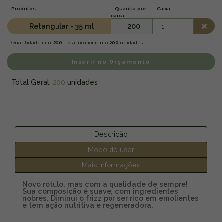
Produtos
Quantia por
Caixa
caixa
Retangular - 35 ml
200
Quantidade mín:
200
| Total no momento:
200
unidades.
Inserir no Orçamento
Total Geral:
200
unidades
Descrição
Modo de usar
Mais informações
Novo rótulo, mas com a qualidade de sempre!
Sua composição é suave, com ingredientes
nobres. Diminui o frizz por ser rico em emolientes
e tem ação nutritiva e regeneradora.