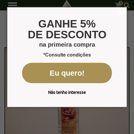
0
Castanha do Pará
Página Inicial
Produtos
GANHE 5%
DE DESCONTO
na primeira compra
*Consulte condições
Eu quero!
Não tenho interesse