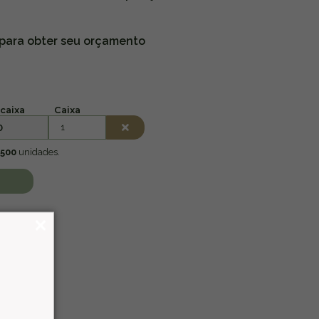
 para obter seu orçamento
caixa
Caixa
0
500
unidades.