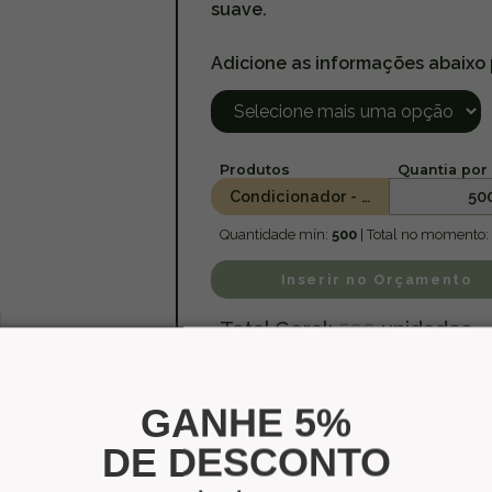
suave.
Adicione as informações abaixo
Produtos
Quantia por 
Condicionador - 400ml
50
Quantidade mín:
500
| Total no momento:
Inserir no Orçamento
Total Geral:
500
unidades
GANHE 5%
DE DESCONTO