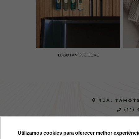
LE BOTANIQUE OLIVE
OS
RUA: TAMOTS
(11)
Utilizamos cookies para oferecer melhor experiênci