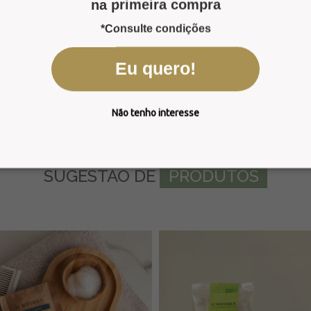
na primeira compra
*Consulte condições
nformações
Eu quero!
z. É rico em emolientes e tem ação nutritiva e regenerador
Não tenho interesse
SUGESTÃO
DE
PRODUTOS