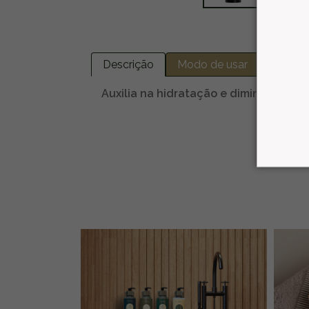
Descrição
Modo de usar
Mais i
Auxilia na hidratação e diminui o friz