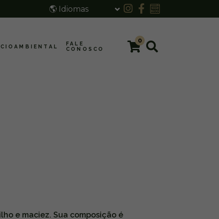
🌎 Idiomas
0
FALE
CIOAMBIENTAL
CONOSCO
rilho e maciez. Sua composição é