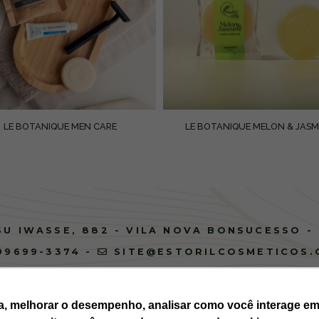
LE BOTANIQUE MEN CARE
LE BOTANIQUE MELON & JASM
U IWASSE, 882 - VILA NOVA BONSUCESSO -
 99699-3374
-
SITE@ESTORILCOSMETICOS.
a, melhorar o desempenho, analisar como você interage em n